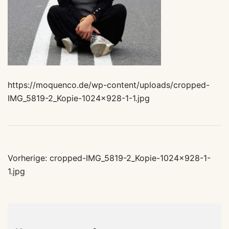
https://moquenco.de/wp-content/uploads/cropped-
IMG_5819-2_Kopie-1024×928-1-1.jpg
Beitragsnavigation
Vorherige:
cropped-IMG_5819-2_Kopie-1024×928-1-
1.jpg