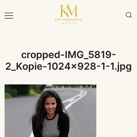
Zum
Inhalt
springen
cropped-IMG_5819-
2_Kopie-1024×928-1-1.jpg