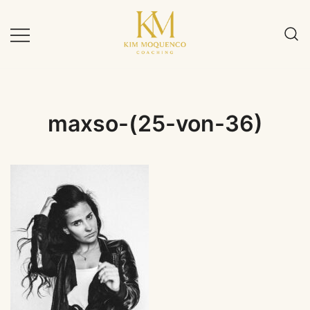
Zum
Inhalt
springen
maxso-(25-von-36)