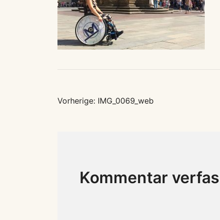
Beitragsnavig
Vorherige:
IMG_0069_web
Kommentar verfa