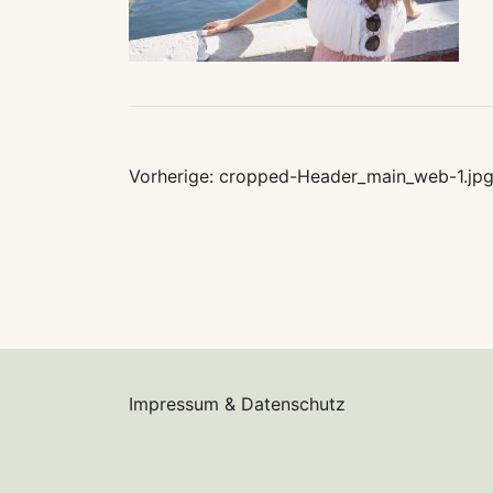
Beitragsnavig
Vorherige:
cropped-Header_main_web-1.jp
Impressum & Datenschutz