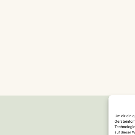
ation
g
Um dir ein 
Geräteinfor
Technologie
auf dieser W