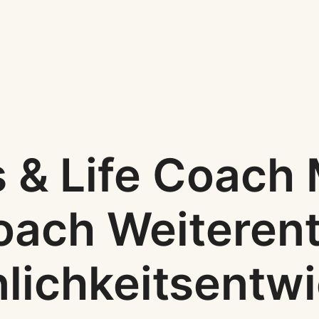
s & Life Coach
oach Weiteren
lichkeitsentw