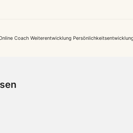
ation
Online Coach Weiterentwicklung Persönlichkeitsentwicklun
ssen